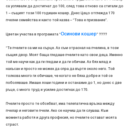
са успявали да достигнат до 100, след това отново са стигали до
1 – същият този 100 годишен кошер. Днес Цецо отглежда 170
пчелни семейства и както той казва – “Това е призвание”.
Осинови кошер
Цветан участва в програмата “
” ????
“Те пчелите са ми на сърце. Аз съм отраснал на пчелина, в този
същия двор. Моят баща гледаше пчелите като свои деца. Именно
той ме научи как да ги гледам и да ги обичам. Аз бях млад и
нахъсан и просто не можех да спра да въртя около него. Той
толкова много ги обичаше, че когато не бяха добре и той се
поболяваше. Имаше лоши години и останахме до 1, но днес с две
ръце, с много труд и усилие достигнах до 170.
Пчелите просто те обсебват, има телепатична връзка между
пчелар и неговите пчели. Ако се научиш да ги слушаш. Към
момента работя и друга професия, но пчелите остават моята
страст.