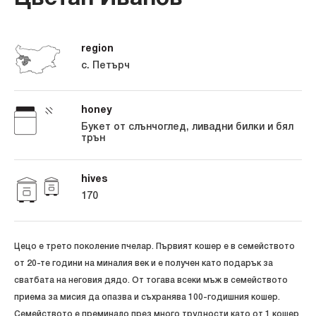
region
с. Петърч
honey
Букет от слънчоглед, ливадни билки и бял
трън
hives
170
Цецо е трето поколение пчелар. Първият кошер е в семейството
от 20-те години на миналия век и е получен като подарък за
сватбата на неговия дядо. От тогава всеки мъж в семейството
приема за мисия да опазва и съхранява 100-годишния кошер.
Семейството е преминало през много трудности като от 1 кошер