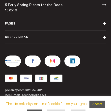
5 Early Spring Plants for the Bees
15.03.19
PAGES
USEFUL LINKS
pollenity.com ©2025-2026
Bee Smart Technologies AD
The site pollenity.com uses "cookies" - do you agree:
Accept
Optimized by SEOble ltd.
Web Design and Development by