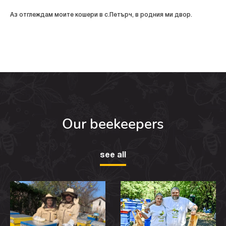
Аз отглеждам моите кошери в с.Петърч, в родния ми двор.
Нашето село се намира в долина между две реки и районът е
много добър за пчелите. Високата влажност позволява богата
природа, свободно растящи култури и голям медосбор.”
Цецо продължава семейната традиция, но добавя много
иновации на своя пчелин. Той не спира да търси начини да
развива занаята си и да прави интересни неща. Пример за това е
неговата восъчна къща. Това е нова тенденция в алтернативната
Our beekeepers
медицина в Западна Европа, защото това е начин човек да диша
от кошерния въздух. Изследвания доказват, че именно кошерния
въздух е сред най-полезните за човека начини за справяне с
see all
белодробни, сърдечно-съдови и нервни проблеми. По 15 минути
на ден в тази восъчна къща могат да имат благоприятно влияние
за подобряване на тези състояния, а освен това е страхотен
начин за релаксация и докосване до света на пчелите. Цецо ще
даде възможност на своите гости да тестват восъчната къща по
време на посещенията.